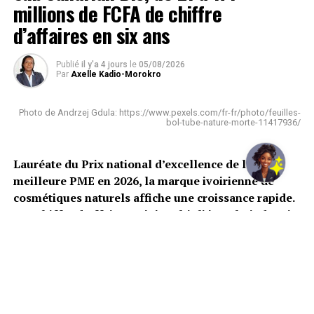
millions de FCFA de chiffre
d’affaires en six ans
Publié
il y'a 4 jours
le
05/08/2026
Par
Axelle Kadio-Morokro
Photo de Andrzej Gdula: https://www.pexels.com/fr-fr/photo/feuilles-
bol-tube-nature-morte-11417936/
Lauréate du Prix national d’excellence de la
meilleure PME en 2026, la marque ivoirienne de
cosmétiques naturels affiche une croissance rapide.
Son chiffre d’affaires a été multiplié par huit depuis
2019.
Créée en 2018,
Sub Saharian Bio
s’impose
progressivement parmi les PME ivoiriennes les plus
prometteuses de l’industrie cosmétique. L’entreprise a
été désignée lauréate du Prix national d’excellence de la