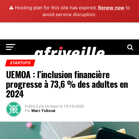
⚠️ Hosting plan for this site has expired.
Renew now
to
avoid service disruption.
STARTUPS
UEMOA : l’inclusion financière
progresse à 73,6 % des adultes en
2024
Publié
il y'a 10 mois
le
19/10/2025
Par
Marc Yoboué