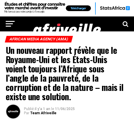
AFRICAN MEDIA AGENCY (AMA)
Un nouveau rapport révèle que le
Royaume-Uni et les États-Unis
voient toujours l’Afrique sous
l’angle de la pauvreté, de la
corruption et de la nature – mais il
existe une solution.
Publié
il y'a 1 an
le
11/06/2025
Par
Team Afriveille