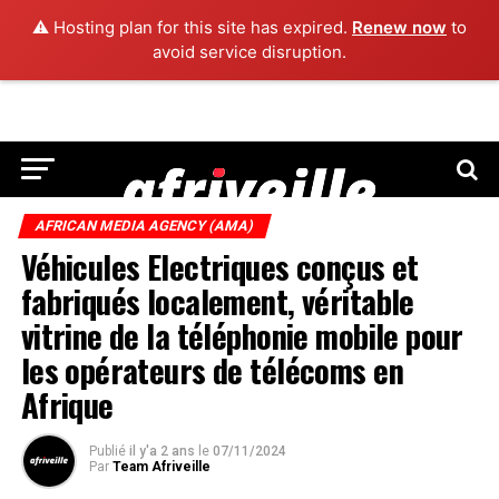
⚠️ Hosting plan for this site has expired.
Renew now
to
avoid service disruption.
AFRICAN MEDIA AGENCY (AMA)
Véhicules Electriques conçus et
fabriqués localement, véritable
vitrine de la téléphonie mobile pour
les opérateurs de télécoms en
Afrique
Publié
il y'a 2 ans
le
07/11/2024
Par
Team Afriveille