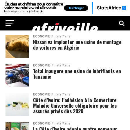
ECONOMIE
il y'a 7 ans
Nissan va implanter une usine de montage
de voitures en Algérie
ECONOMIE
il y'a 7 ans
Total inaugure une usine de lubrifiants en
Tanzanie
ECONOMIE
il y'a 7 ans
Côte d’Ivoire: l’adhésion à la Couverture
Maladie Universelle obligatoire pour les
assurés privés dès 2020
ECONOMIE
il y'a 7 ans
La Côte d’Ivoire adopte quatre nouveaux