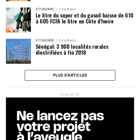
ECONOMIE
il y'a 8 ans
Le litre du super et du gasoil baisse de 610
à 605 FCFA le litre en Côte d’Ivoire
ECONOMIE
il y'a 8 ans
Sénégal: 3 900 localités rurales
électrifiées à fin 2018
PLUS D'ARTICLES
PUBLICITÉ