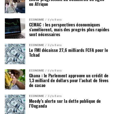
en Afrique
ECONOMIE
il y'a 8 ans
CEMAC : les perspectives économiques
s’améliorent, mais des progrès plus rapides
sont nécessaires
ECONOMIE
il y'a 8 ans
Le FMI décaisse 27,6 milliards FCFA pour le
Tchad
ECONOMIE
il y'a 8 ans
Ghana : le Parlement approuve un crédit de
1,3 milliard de dollars pour l’achat de fèves
de cacao
ECONOMIE
il y'a 8 ans
Moody’s alerte sur la dette publique de
l’Ouganda