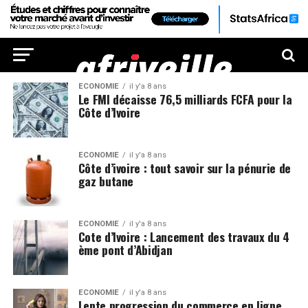
ECONOMIE
il y'a 8 ans
Le FMI décaisse 76,5 milliards FCFA pour la
Côte d’Ivoire
ECONOMIE
il y'a 8 ans
Côte d’ivoire : tout savoir sur la pénurie de
gaz butane
ECONOMIE
il y'a 8 ans
Cote d’Ivoire : Lancement des travaux du 4
ème pont d’Abidjan
ECONOMIE
il y'a 8 ans
Lente progression du commerce en ligne