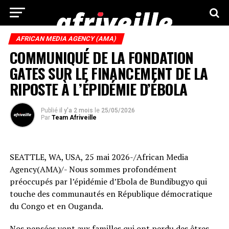
AFRICAN MEDIA AGENCY (AMA)
COMMUNIQUÉ DE LA FONDATION
GATES SUR LE FINANCEMENT DE LA
RIPOSTE À L’ÉPIDÉMIE D’ÉBOLA
Publié
il y'a 2 mois
le
25/05/2026
Par
Team Afriveille
SEATTLE, WA, USA, 25 mai 2026-/African Media
Agency(AMA)/- Nous sommes profondément
préoccupés par l’épidémie d’Ebola de Bundibugyo qui
touche des communautés en République démocratique
du Congo et en Ouganda.
Nos pensées vont aux familles qui ont perdu des êtres