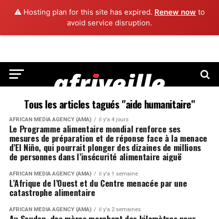
⚠️ Hosting plan for this site has expired.
Renew now
to
avoid service disruption.
Tous les articles tagués "aide humanitaire"
AFRICAN MEDIA AGENCY (AMA)
il y'a 4 jours
Le Programme alimentaire mondial renforce ses
mesures de préparation et de réponse face à la menace
d’El Niño, qui pourrait plonger des dizaines de millions
de personnes dans l’insécurité alimentaire aiguë
AFRICAN MEDIA AGENCY (AMA)
il y'a 1 semaine
L’Afrique de l’Ouest et du Centre menacée par une
catastrophe alimentaire
AFRICAN MEDIA AGENCY (AMA)
il y'a 2 semaines
Au Soudan, des mères marchent des kilomètres pour