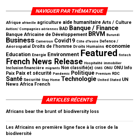
NAVIGUER PAR THÈMATIQUE
aide humanitaire
agriculture
Arts / Culture
Afrique
afriveille
Banque / Finance
BAD
Avition/ Compagnies aériennes
BRVM
Banque Africaine de Développement
Burundi
Business
Covid19
Defence /
Côte d'Ivoire
Cameroun
economie
Droits de l'homme
Aéorospatial
Droits Humains
Featured
Education
Environment
Energie
fintech
French News Release
Hospitalité
immobilier
Non classifié(e)
ONU Info
Inclusion financière
ONU
OMS
migrants
Politique
Paix et sécurité
Paix
RDC
Pandemic
Premium
Santé
Technologie
UN
Securité
United Stated
Stay Home
News Africa French
ARTICLES RÉCENTS
Africans bear the brunt of biodiversity loss
Les Africains en première ligne face à la crise de la
biodiversité