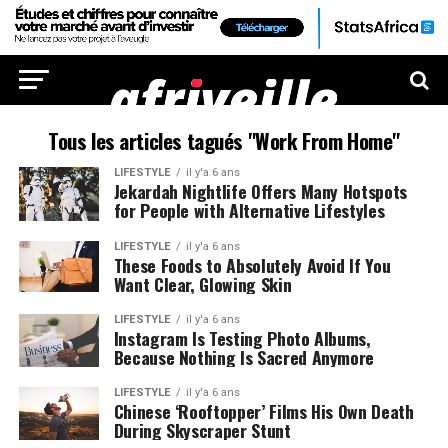
Tous les articles tagués "Work From Home"
LIFESTYLE
il y'a 6 ans
Jekardah Nightlife Offers Many Hotspots
for People with Alternative Lifestyles
LIFESTYLE
il y'a 6 ans
These Foods to Absolutely Avoid If You
Want Clear, Glowing Skin
LIFESTYLE
il y'a 6 ans
Instagram Is Testing Photo Albums,
Because Nothing Is Sacred Anymore
LIFESTYLE
il y'a 6 ans
Chinese ‘Rooftopper’ Films His Own Death
During Skyscraper Stunt