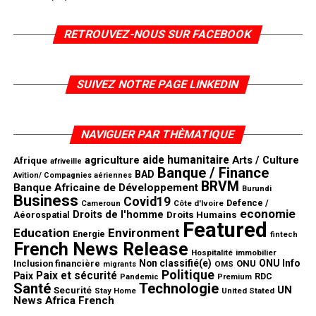
RETROUVEZ-NOUS SUR FACEBOOK
SUIVEZ NOTRE PAGE LINKEDIN
NAVIGUER PAR THÈMATIQUE
aide humanitaire
agriculture
Arts / Culture
Afrique
afriveille
Banque / Finance
BAD
Avition/ Compagnies aériennes
BRVM
Banque Africaine de Développement
Burundi
Business
Covid19
Defence /
Côte d'Ivoire
Cameroun
economie
Droits de l'homme
Aéorospatial
Droits Humains
Featured
Education
Environment
Energie
fintech
French News Release
Hospitalité
immobilier
Non classifié(e)
ONU Info
Inclusion financière
ONU
OMS
migrants
Politique
Paix et sécurité
Paix
RDC
Pandemic
Premium
Santé
Technologie
UN
Securité
United Stated
Stay Home
News Africa French