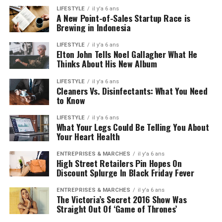
LIFESTYLE
il y'a 6 ans
A New Point-of-Sales Startup Race is
Brewing in Indonesia
LIFESTYLE
il y'a 6 ans
Elton John Tells Noel Gallagher What He
Thinks About His New Album
LIFESTYLE
il y'a 6 ans
Cleaners Vs. Disinfectants: What You Need
to Know
LIFESTYLE
il y'a 6 ans
What Your Legs Could Be Telling You About
Your Heart Health
ENTREPRISES & MARCHÉS
il y'a 6 ans
High Street Retailers Pin Hopes On
Discount Splurge In Black Friday Fever
ENTREPRISES & MARCHÉS
il y'a 6 ans
The Victoria’s Secret 2016 Show Was
Straight Out Of ‘Game of Thrones’