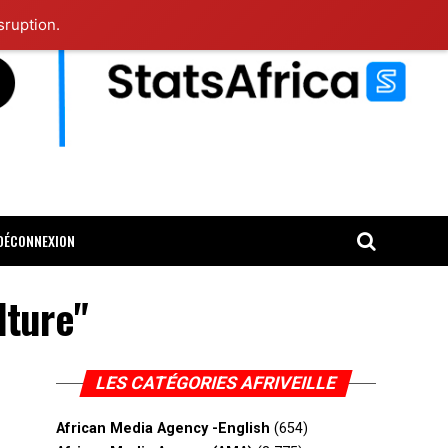
sruption.
DÉCONNEXION
lture"
LES CATÉGORIES AFRIVEILLE
African Media Agency -English
(654)