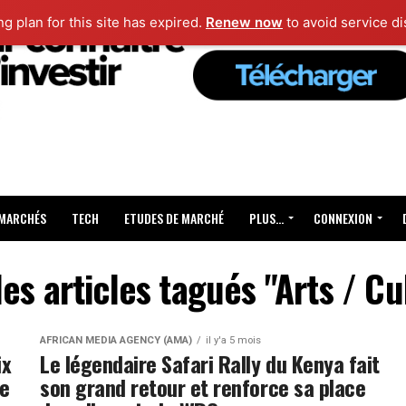
ng plan for this site has expired.
Renew now
to avoid service di
 MARCHÉS
TECH
ETUDES DE MARCHÉ
PLUS…
CONNEXION
les articles tagués "Arts / Cu
AFRICAN MEDIA AGENCY (AMA)
il y'a 5 mois
ix
Le légendaire Safari Rally du Kenya fait
re
son grand retour et renforce sa place