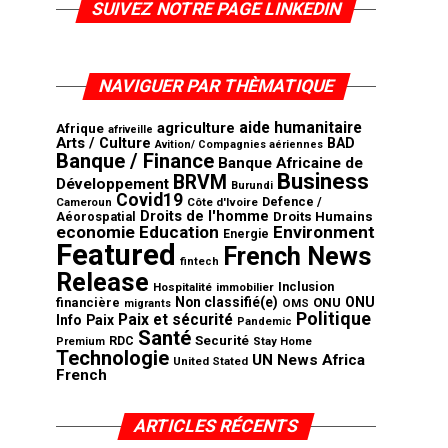
SUIVEZ NOTRE PAGE LINKEDIN
NAVIGUER PAR THÈMATIQUE
aide humanitaire
agriculture
Afrique
afriveille
Arts / Culture
BAD
Avition/ Compagnies aériennes
Banque / Finance
Banque Africaine de
Business
BRVM
Développement
Burundi
Covid19
Defence /
Côte d'Ivoire
Cameroun
Droits de l'homme
Aéorospatial
Droits Humains
economie
Education
Environment
Energie
Featured
French News
fintech
Release
Inclusion
Hospitalité
immobilier
Non classifié(e)
ONU
financière
ONU
OMS
migrants
Politique
Paix et sécurité
Info
Paix
Pandemic
Santé
Securité
RDC
Premium
Stay Home
Technologie
UN News Africa
United Stated
French
ARTICLES RÉCENTS