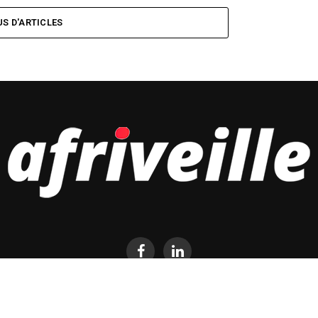
US D'ARTICLES
S & MARCHÉS
TECH
ETUDES DE MARCHÉ
PLUS…
CONNEXION
D