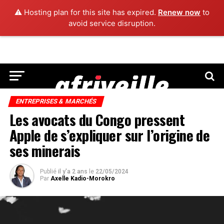
⚠️ Hosting plan for this site has expired.
Renew now
to
avoid service disruption.
ENTREPRISES & MARCHÉS
Les avocats du Congo pressent
Apple de s’expliquer sur l’origine de
ses minerais
Publié
il y'a 2 ans
le
22/05/2024
Par
Axelle Kadio-Morokro