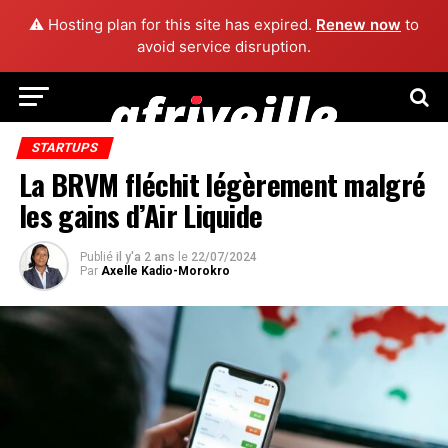
⚠️ Hosting plan for this site has expired.
Renew now
to
avoid service disruption.
STARTUPS
La BRVM fléchit légèrement malgré
les gains d’Air Liquide
Publié
il y'a 2 ans
le
22/07/2024
Par
Axelle Kadio-Morokro