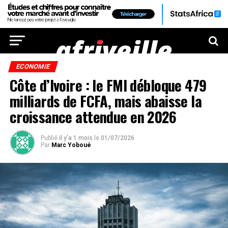
ECONOMIE
Côte d’Ivoire : le FMI débloque 479
milliards de FCFA, mais abaisse la
croissance attendue en 2026
Publié
il y'a 1 mois
le
01/07/2026
Par
Marc Yoboué