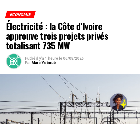
ECONOMIE
Électricité : la Côte d’Ivoire
approuve trois projets privés
totalisant 735 MW
Publié
il y'a 1 heure
le
06/08/2026
Par
Marc Yoboué