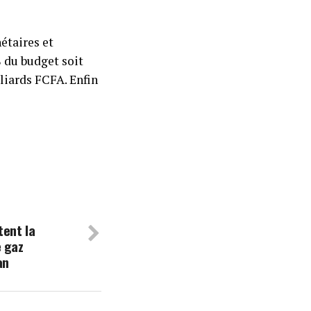
étaires et
% du budget soit
liards FCFA. Enfin
tent la
e gaz
an