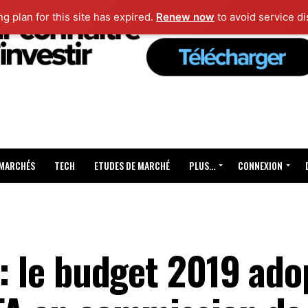
ng plan for this site has expired.
Renew now
to avoid service di
 MARCHÉS
TECH
ETUDES DE MARCHÉ
PLUS…
CONNEXION
e: le budget 2019 ado