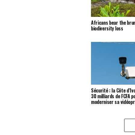
Africans bear the bru
biodiversity loss
Sécurité : la Côte d’Iv
30 milliards de FCFA p
moderniser sa vidéopr