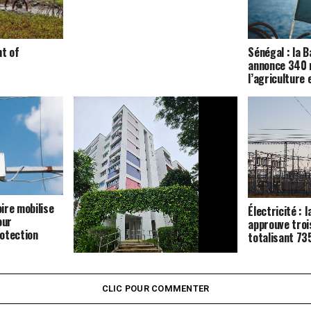
nt of
Sénégal : la 
annonce 340 m
l’agriculture 
oire mobilise
Électricité : l
our
approuve troi
otection
totalisant 7
Logement : la Côte d’Ivoire mobilise
42 milliards de FCFA pour
CLIC POUR COMMENTER
construire 840 unités à Bouaké