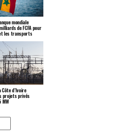
Banque mondiale
illiards de FCFA pour
et les transports
a Côte d’Ivoire
s projets privés
35 MW