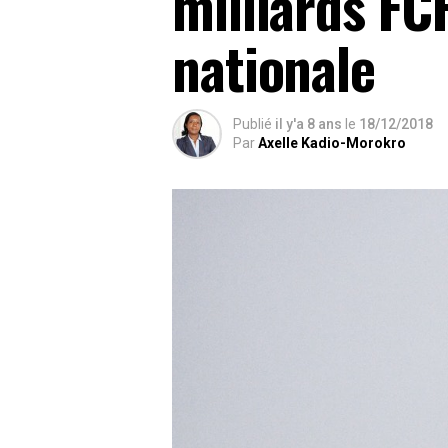
milliards FC
nationale
Publié
il y'a 8 ans
le
18/12/2018
Par
Axelle Kadio-Morokro