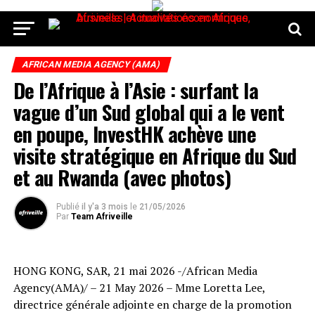
AFRICAN MEDIA AGENCY (AMA)
De l’Afrique à l’Asie : surfant la
vague d’un Sud global qui a le vent
en poupe, InvestHK achève une
visite stratégique en Afrique du Sud
et au Rwanda (avec photos)
Publié
il y'a 3 mois
le
21/05/2026
Par
Team Afriveille
HONG KONG, SAR, 21 mai 2026 -/African Media
Agency(AMA)/ – 21 May 2026 – Mme Loretta Lee,
directrice générale adjointe en charge de la promotion