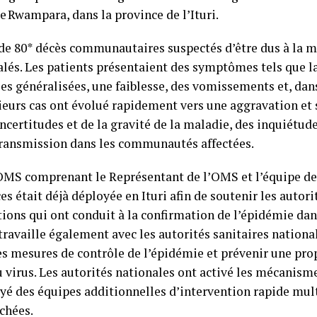
 Rwampara, dans la province de l’Ituri.
l de 80* décès communautaires suspectés d’être dus à la m
alés. Les patients présentaient des symptômes tels que la
es généralisées, une faiblesse, des vomissements et, dans
eurs cas ont évolué rapidement vers une aggravation et 
certitudes et de la gravité de la maladie, des inquiétud
 transmission dans les communautés affectées.
OMS comprenant le Représentant de l’OMS et l’équipe de
es était déjà déployée en Ituri afin de soutenir les autori
tions qui ont conduit à la confirmation de l’épidémie da
 travaille également avec les autorités sanitaires nationa
les mesures de contrôle de l’épidémie et prévenir une pr
virus. Les autorités nationales ont activé les mécanism
yé des équipes additionnelles d’intervention rapide mult
chées.