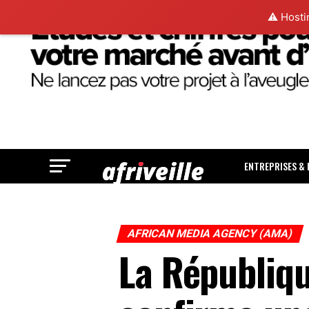
⚠️ Hosti
ENTREPRISES &
AFRICAN MEDIA AGENCY (AMA)
La Républiq