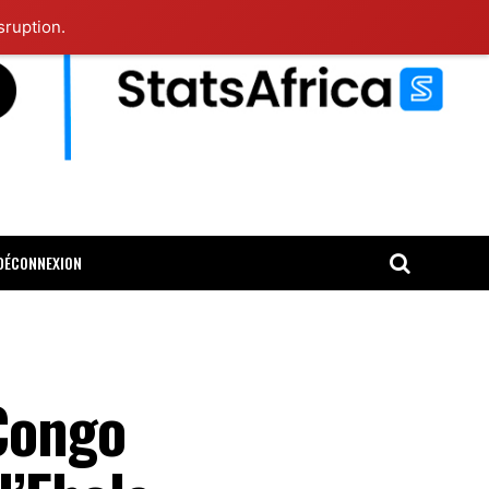
sruption.
DÉCONNEXION
Congo