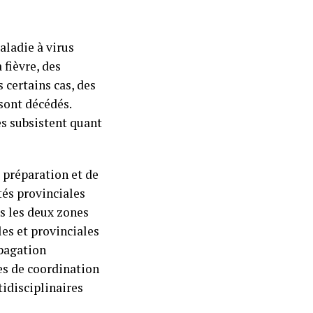
aladie à virus
 fièvre, des
 certains cas, des
sont décédés.
es subsistent quant
 préparation et de
tés provinciales
ns les deux zones
les et provinciales
opagation
es de coordination
idisciplinaires