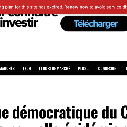
ng plan for this site has expired.
Renew now
to avoid service di
 MARCHÉS
TECH
ETUDES DE MARCHÉ
PLUS…
CONNEXION
ue démocratique du 