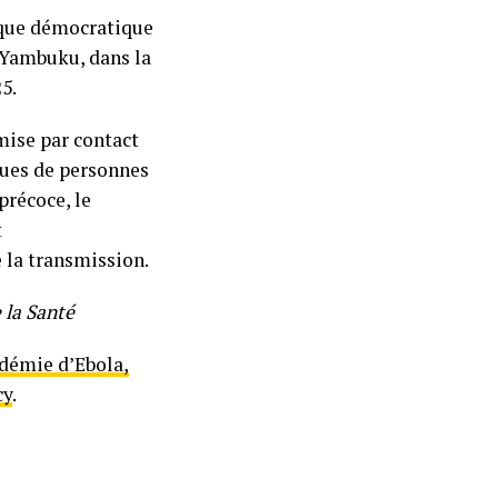
lique démocratique
à Yambuku, dans la
5.
mise par contact
iques de personnes
précoce, le
t
 la transmission.
 la Santé
démie d’Ebola,
cy
.