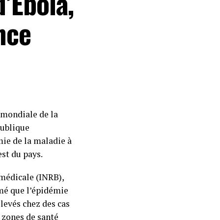
’Ebola,
nce
 mondiale de la
publique
ie de la maladie à
est du pays.
omédicale (INRB),
rmé que l’épidémie
levés chez des cas
s zones de santé