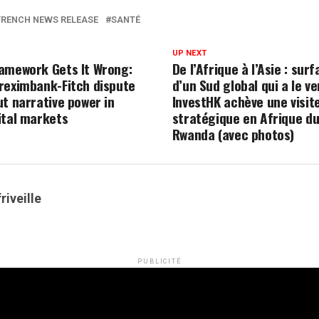
FRENCH NEWS RELEASE
SANTÉ
UP NEXT
amework Gets It Wrong:
De l’Afrique à l’Asie : sur
reximbank-Fitch dispute
d’un Sud global qui a le v
ut narrative power in
InvestHK achève une visit
ital markets
stratégique en Afrique du
Rwanda (avec photos)
riveille
PUBLICITÉ