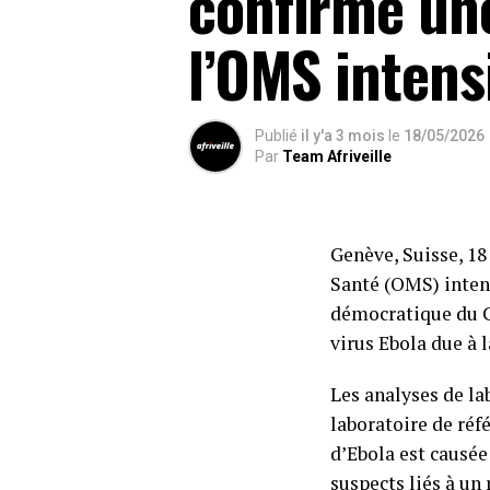
confirme une
l’OMS intens
Publié
il y'a 3 mois
le
18/05/2026
Par
Team Afriveille
Genève, Suisse, 1
Santé (OMS) inten
démocratique du C
virus Ebola due à 
Les analyses de la
laboratoire de réf
d’Ebola est causée
suspects liés à un