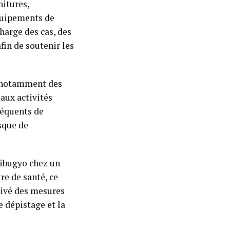
itures,
quipements de
charge des cas, des
fin de soutenir les
, notamment des
aux activités
réquents de
isque de
dibugyo chez un
e de santé, ce
ctivé des mesures
e dépistage et la