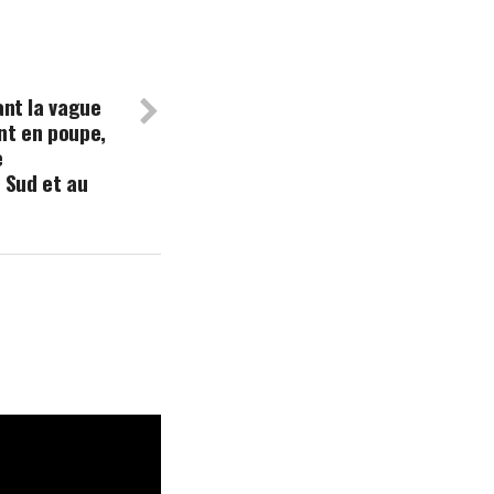
fant la vague
ent en poupe,
e
 Sud et au