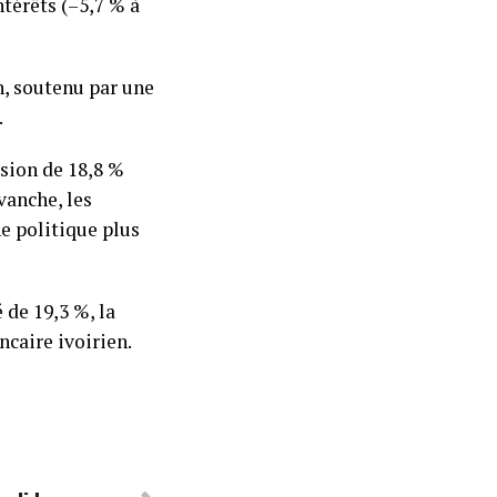
ntérêts (–5,7 % à
an, soutenu par une
.
ssion de 18,8 %
vanche, les
ne politique plus
 de 19,3 %, la
caire ivoirien.