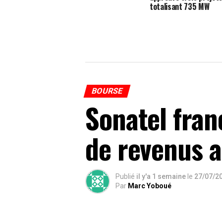
totalisant 735 MW
BOURSE
Sonatel fran
de revenus 
Publié
il y'a 1 semaine
le
27/07/2
Par
Marc Yoboué