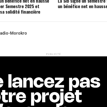
 un bénéfice net en hausse
La SIB signe un semestre 
er Semestre 2025 et
un bénéfice net en hauss
sa solidité financière
Kadio-Morokro
PUBLICITÉ