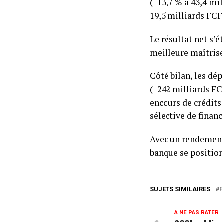
(+13,7 % à 43,4 mi
19,5 milliards FCF
Le résultat net s’
meilleure maîtrise
Côté bilan, les dé
(+242 milliards FC
encours de crédits
sélective de finan
Avec un rendement 
banque se position
SUJETS SIMILAIRES
A NE PAS RATER