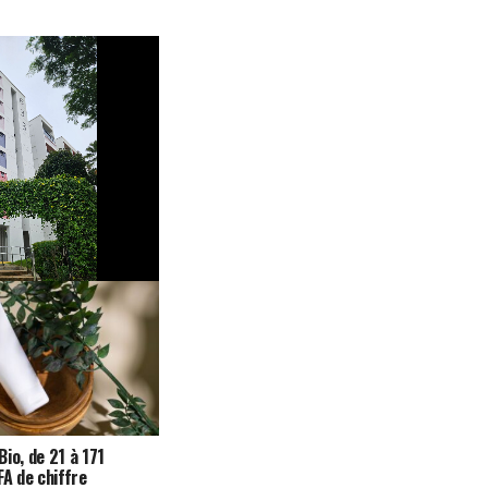
Côte d’Ivoire mobilise
de FCFA pour
0 unités à Bouaké
io, de 21 à 171
FA de chiffre