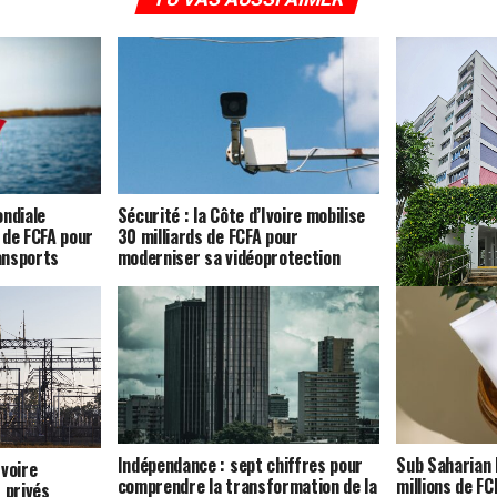
ondiale
Sécurité : la Côte d’Ivoire mobilise
 de FCFA pour
30 milliards de FCFA pour
ransports
moderniser sa vidéoprotection
Logement : la 
42 milliards 
construire 84
Indépendance : sept chiffres pour
Sub Saharian B
Ivoire
comprendre la transformation de la
millions de FC
 privés