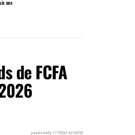
six ans
rds de FCFA
 2026
pexels-kelly-1179532-6254393