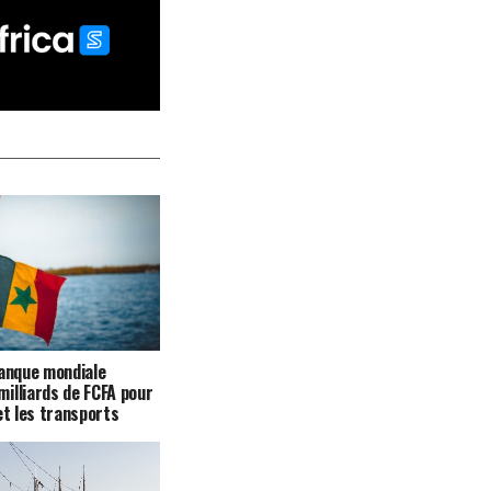
Banque mondiale
illiards de FCFA pour
et les transports