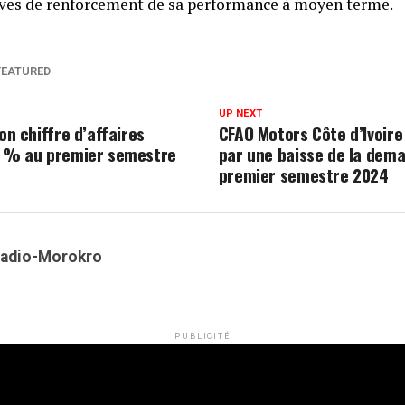
ives de renforcement de sa performance à moyen terme.
FEATURED
UP NEXT
son chiffre d’affaires
CFAO Motors Côte d’Ivoir
1 % au premier semestre
par une baisse de la dem
premier semestre 2024
Kadio-Morokro
PUBLICITÉ