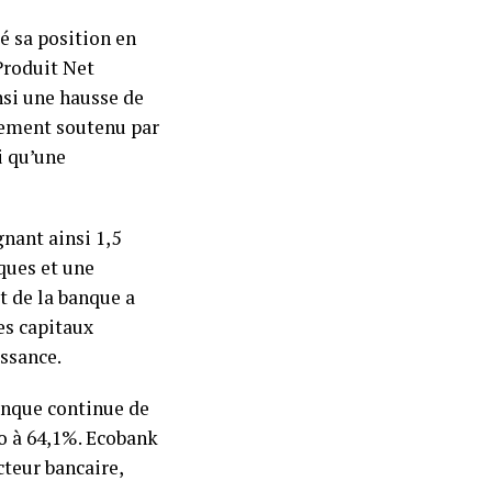
é sa position en
Produit Net
nsi une hausse de
rgement soutenu par
i qu’une
gnant ainsi 1,5
ques et une
et de la banque a
es capitaux
issance.
banque continue de
o à 64,1%. Ecobank
cteur bancaire,