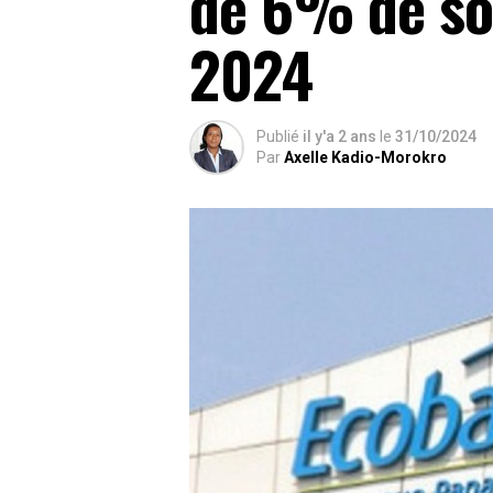
de 6% de so
2024
Publié
il y'a 2 ans
le
31/10/2024
Par
Axelle Kadio-Morokro