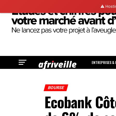
⚠️ Hosti
ENTREPRISES &
BOURSE
Ecobank Côte