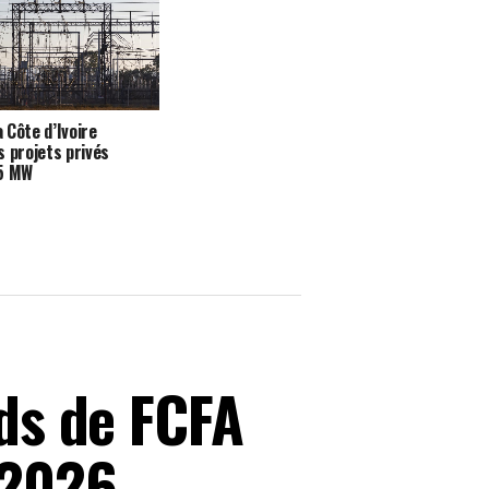
a Côte d’Ivoire
s projets privés
35 MW
rds de FCFA
 2026