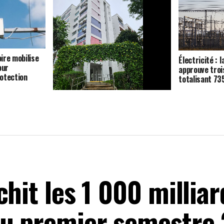
oire mobilise
Électricité : l
our
approuve troi
otection
totalisant 7
Logement : la Côte d’Ivoire mobilise
42 milliards de FCFA pour
construire 840 unités à Bouaké
chit les 1 000 millia
au premier semestre