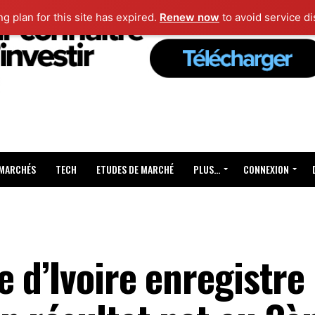
ng plan for this site has expired.
Renew now
to avoid service di
 MARCHÉS
TECH
ETUDES DE MARCHÉ
PLUS…
CONNEXION
 d’Ivoire enregistre