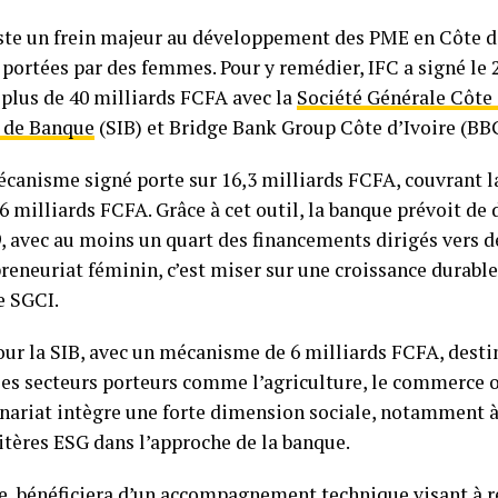
ste un frein majeur au développement des PME en Côte d’I
 portées par des femmes. Pour y remédier, IFC a signé le 
 plus de 40 milliards FCFA avec la
Société Générale Côte 
e de Banque
(SIB) et Bridge Bank Group Côte d’Ivoire (BB
écanisme signé porte sur 16,3 milliards FCFA, couvrant l
6 milliards FCFA. Grâce à cet outil, la banque prévoit de 
, avec au moins un quart des financements dirigés vers d
preneuriat féminin, c’est miser sur une croissance durable
e SGCI.
r la SIB, avec un mécanisme de 6 milliards FCFA, destiné
les secteurs porteurs comme l’agriculture, le commerce o
nariat intègre une forte dimension sociale, notamment à
ritères ESG dans l’approche de la banque.
e, bénéficiera d’un accompagnement technique visant à r