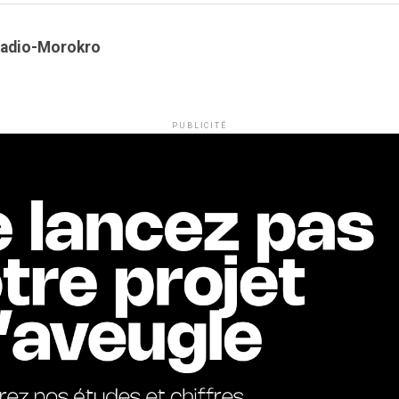
Kadio-Morokro
PUBLICITÉ