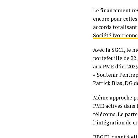
Le financement re
encore pour celles
accords totalisant
Société Ivoirienn
Avec la SGCI, le m
portefeuille de 32,
aux PME d’ici 2029
« Soutenir l’entre
Patrick Blas, DG d
Même approche pou
PME actives dans 
télécoms. Le parte
l’intégration de c
BBGCI, quant à ell