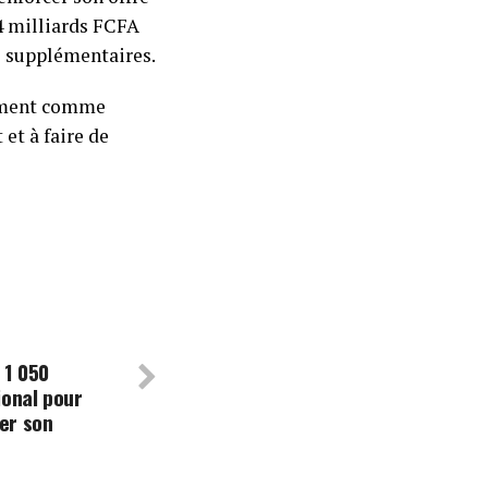
4 milliards FCFA
es supplémentaires.
cement comme
 et à faire de
 1 050
ional pour
cer son