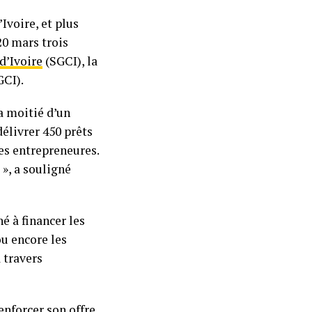
voire, et plus
20 mars trois
d’Ivoire
(SGCI), la
GCI).
a moitié d’un
délivrer 450 prêts
es entrepreneures.
 », a souligné
 à financer les
u encore les
 travers
enforcer son offre