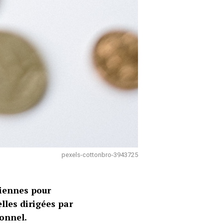
pexels-cottonbro-3943725
riennes pour
lles dirigées par
ionnel.