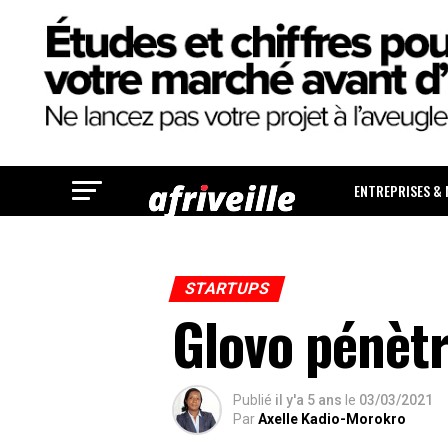
ENTREPRISES &
STARTUPS
Glovo pénèt
Publié
il y'a 5 ans
le
03/03/2021
Par
Axelle Kadio-Morokro