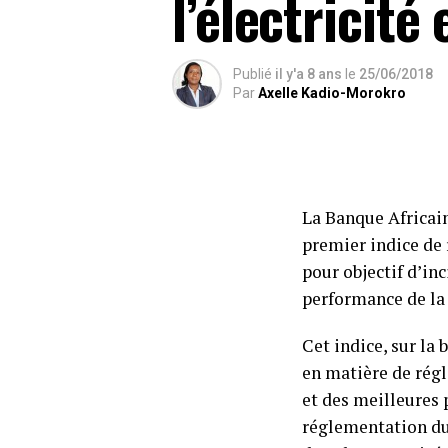
l’électricité
Publié
il y'a 8 ans
le
25/06/2018
Par
Axelle Kadio-Morokro
La Banque Africain
premier indice de 
pour objectif d’inc
performance de la 
Cet indice, sur la
en matière de régl
et des meilleures 
réglementation du 