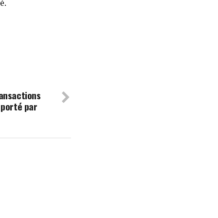
é.
ansactions
 porté par