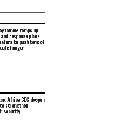
rogramme ramps up
 and response plans
reatens to push tens of
 acute hunger
and Africa CDC deepen
 to strengthen
th security