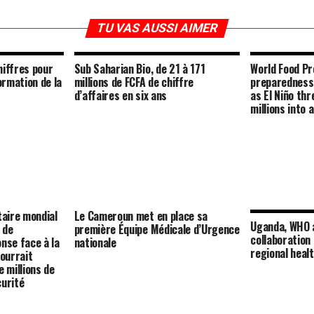
TU VAS AUSSI AIMER
hiffres pour
Sub Saharian Bio, de 21 à 171
World Food P
rmation de la
millions de FCFA de chiffre
preparedness
d’affaires en six ans
as El Niño th
millions into
aire mondial
Le Cameroun met en place sa
Uganda, WHO 
 de
première Équipe Médicale d’Urgence
collaboration
nse face à la
nationale
regional heal
pourrait
e millions de
curité