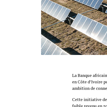
La Banque africai
en Côte d’Ivoire 
ambition de connec
Cette initiative d
faible revenu en zo