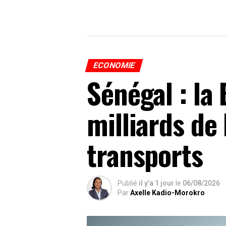
ECONOMIE
Sénégal : l
milliards de 
transports
Publié
il y'a 1 jour
le
06/08/2026
Par
Axelle Kadio-Morokro