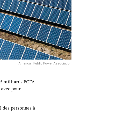
American Public Power Association
15 milliards FCFA
 avec pour
té des personnes à