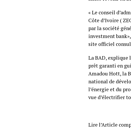
« Le conseil d’adm
Côte d’Ivoire ( ZE
par la société gén
investment bank», 
site officiel consu
La BAD, explique la
prêt garanti en gu
Amadou Hott, la BA
national de dévelo
l’énergie et du pr
vue d’électrifier t
Lire l’Article com