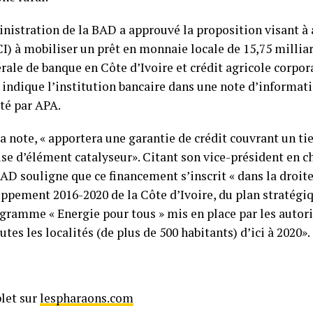
inistration de la BAD a approuvé la proposition visant à
CI) à mobiliser un prêt en monnaie locale de 15,75 milli
érale de banque en Côte d’Ivoire et crédit agricole corpor
indique l’institution bancaire dans une note d’informati
lté par APA.
 note, « apportera une garantie de crédit couvrant un tier
ise d’élément catalyseur». Citant son vice-président en ch
D souligne que ce financement s’inscrit « dans la droite
ppement 2016-2020 de la Côte d’Ivoire, du plan stratégi
ogramme « Energie pour tous » mis en place par les autori
outes les localités (de plus de 500 habitants) d’ici à 2020».
plet sur
lespharaons.com