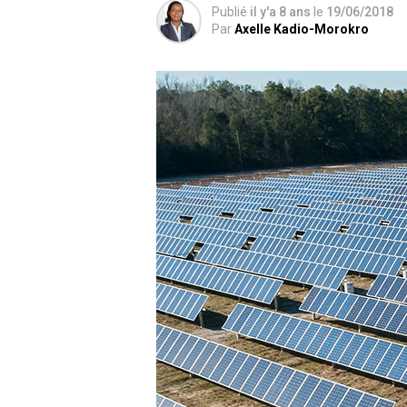
Publié
il y'a 8 ans
le
19/06/2018
Par
Axelle Kadio-Morokro