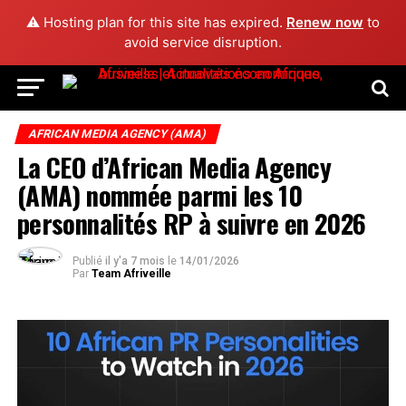
⚠️ Hosting plan for this site has expired.
Renew now
to
avoid service disruption.
AFRICAN MEDIA AGENCY (AMA)
La CEO d’African Media Agency
(AMA) nommée parmi les 10
personnalités RP à suivre en 2026
Publié
il y'a 7 mois
le
14/01/2026
Par
Team Afriveille