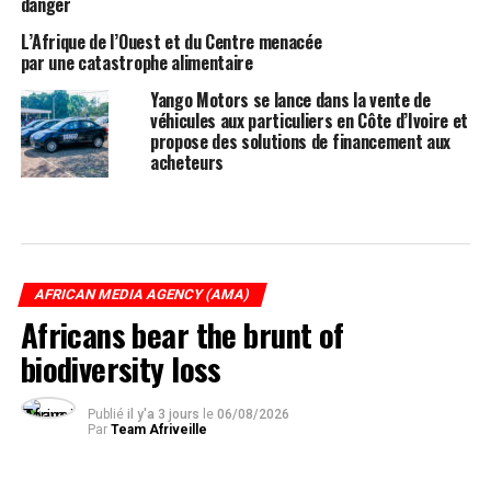
danger
L’Afrique de l’Ouest et du Centre menacée
par une catastrophe alimentaire
Yango Motors se lance dans la vente de
véhicules aux particuliers en Côte d’Ivoire et
propose des solutions de financement aux
acheteurs
AFRICAN MEDIA AGENCY (AMA)
Africans bear the brunt of
biodiversity loss
Publié
il y'a 3 jours
le
06/08/2026
Par
Team Afriveille