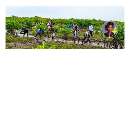
© UNDP India/Samuel Bathula Community members
participate in mangrove restoration under the GCF ECRICC
Project in Andhra Pradesh in India.
New York, USA, 08 August 2026 -/African Media
Agency(AMA)/ – For millions across Africa and the
developing world, the biodiversity crisis is not an
abstract problem – it’s the soil that no longer yields
bountiful harvests and the fish that no longer return to
coastal waters.