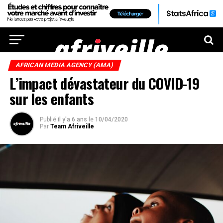
AFRICAN MEDIA AGENCY (AMA)
L’impact dévastateur du COVID-19
sur les enfants
Publié
il y'a 6 ans
le
10/04/2020
Par
Team Afriveille