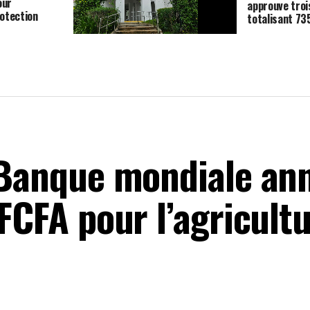
our
approuve troi
otection
totalisant 7
Logement : la Côte d’Ivoire mobilise
42 milliards de FCFA pour
construire 840 unités à Bouaké
a Banque mondiale a
FCFA pour l’agricultu