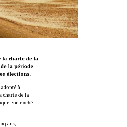
 la charte de la
de la période
res élections.
 adopté à
a charte de la
tique enclenché
inq ans,