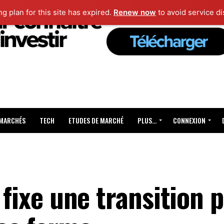
ng plan for this site has expired.
Renew now
to avoid service di
 MARCHÉS
TECH
ETUDES DE MARCHÉ
PLUS…
CONNEXION
 fixe une transition p