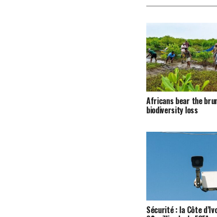
Africans bear the bru
biodiversity loss
Sécurité : la Côte d’Iv