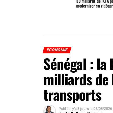
30 milliards de FCFA p
moderniser sa vidéopr
ECONOMIE
Sénégal : l
milliards de 
transports
Publié
il y'a 3 jours
le
06/08/2026