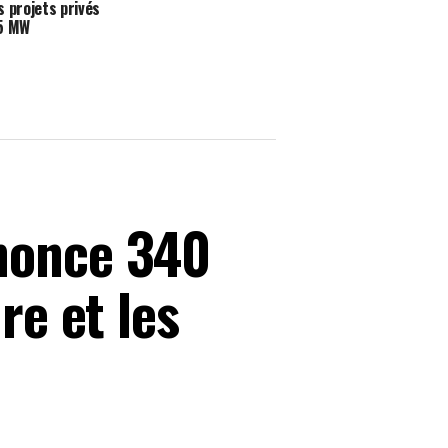
s projets privés
35 MW
nnonce 340
re et les