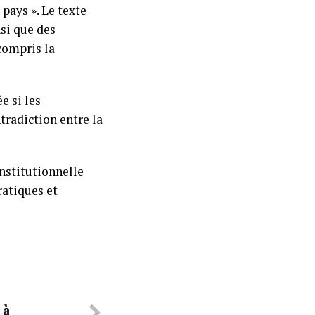
 pays ». Le texte
nsi que des
compris la
e si les
tradiction entre la
institutionnelle
ratiques et
 à