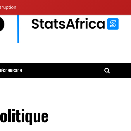
sruption.
DÉCONNEXION
olitique