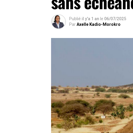
sans échéan
Publié
il y'a 1 an
le
06/07/2025
Par
Axelle Kadio-Morokro