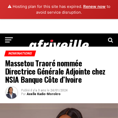
⚠️ Hosting plan for this site has expired.
Renew now
to
avoid service disruption.
NOMINATIONS
Massetou Traoré nommée
Directrice Générale Adjointe chez
NSIA Banque Côte d’Ivoire
Publié
il y'a 3 ans
le
24/01/2024
Par
Axelle Kadio-Morokro