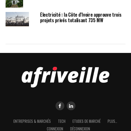
Électricité : la Côte d’Ivoire approuve trois
projets privés totalisant 735 MW
NOMINATIONS
Port autonome de San Pedro : Dally
Pascal-José nommé directeur
général par intérim pour assurer la
continuité des projets
Publié
il y'a 1 mois
le
01/07/2026
Par
Marc Yoboué