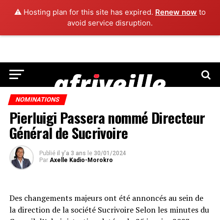
⚠️ Hosting plan for this site has expired.
Renew now
to
avoid service disruption.
NOMINATIONS
Pierluigi Passera nommé Directeur
Général de Sucrivoire
Publié
il y'a 3 ans
le
30/01/2024
Par
Axelle Kadio-Morokro
Des changements majeurs ont été annoncés au sein de
la direction de la société Sucrivoire Selon les minutes du