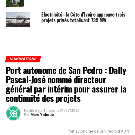
Électricité : la Côte d’Ivoire approuve trois
projets privés totalisant 735 MW
NOMINATIONS
Port autonome de San Pedro : Dally
Pascal-José nommé directeur
général par intérim pour assurer la
continuité des projets
Publié
il y'a 1 mois
le
01/07/2026
Par
Marc Yoboué
Port autonome de San Pedro (PASP)