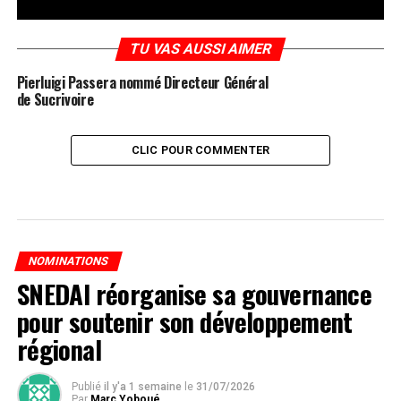
TU VAS AUSSI AIMER
Pierluigi Passera nommé Directeur Général
de Sucrivoire
CLIC POUR COMMENTER
NOMINATIONS
SNEDAI réorganise sa gouvernance
pour soutenir son développement
régional
Publié
il y'a 1 semaine
le
31/07/2026
Par
Marc Yoboué