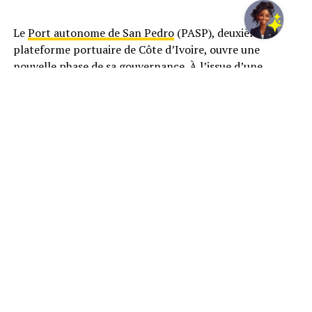
Le
Port autonome de San Pedro
(PASP), deuxième
plateforme portuaire de Côte d’Ivoire, ouvre une
nouvelle phase de sa gouvernance. À l’issue d’une
session extraordinaire tenue le 1er juillet 2026, son
Conseil d’administration a nommé Dally Pascal-José au
poste de Directeur général par intérim pour une durée
maximale de six mois.
Cette désignation intervient dans un contexte où le
port poursuit plusieurs projets stratégiques destinés à
renforcer sa compétitivité et son rôle dans le commerce
régional. Le nouveau dirigeant aura pour principale
mission d’assurer la continuité des opérations et le suivi
des principaux dossiers en cours.
Ingénieur des Travaux publics, Dally Pascal-José affiche
plus de 30 années d’expérience professionnelle, dont 21
ans passés au Port autonome de San Pedro. Avant cette