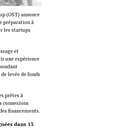
tup (OST) annonce
e préparation à
 les startups
issage et
rir une expérience
épondant
 de levée de fonds
es prêtes à
les connexions
 des financements.
gnées dans 13