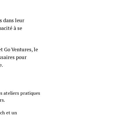
s dans leur
acité à se
t Go Ventures, le
ssaires pour
e.
s ateliers pratiques
rs.
tch et un