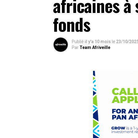
africaines à 
fonds
Publié
il y'a 10 mois
le
23/10/202
Par
Team Afriveille