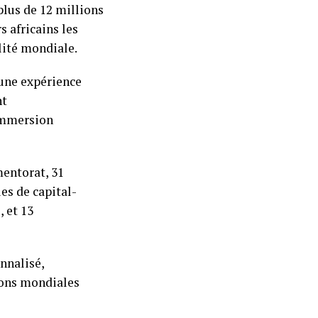
 plus de 12 millions
 africains les
lité mondiale.
 une expérience
nt
’immersion
mentorat, 31
es de capital-
, et 13
nnalisé,
ions mondiales