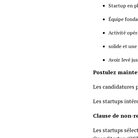
Startup en ph
Équipe fondat
Activité opér
solide et un
Avoir levé ju
Postulez maint
Les candidatures 
Les startups intér
Clause de non-r
Les startups sélec