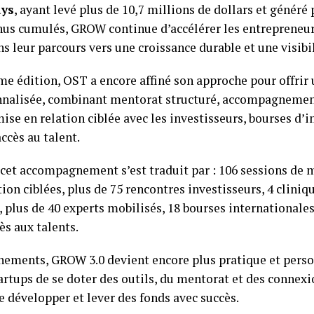
ays
, ayant levé plus de 10,7 millions de dollars et généré
nus cumulés, GROW continue d’accélérer les entrepreneurs
s leur parcours vers une croissance durable et une visibi
me édition, OST a encore affiné son approche pour offrir
nnalisée, combinant mentorat structuré, accompagneme
se en relation ciblée avec les investisseurs, bourses d
ccès au talent.
cet accompagnement s’est traduit par : 106 sessions de 
ion ciblées, plus de 75 rencontres investisseurs, 4 cliniqu
, plus de 40 experts mobilisés, 18 bourses internationales
s aux talents.
nements, GROW 3.0 devient encore plus pratique et perso
artups de se doter des outils, du mentorat et des connex
e développer et lever des fonds avec succès.