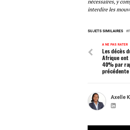
nécessaires, y comp
interdire les mou
SUJETS SIMILAIRES
A NE PAS RATER
Les décès du
Afrique ont
40% par rap
précédente
Axelle 