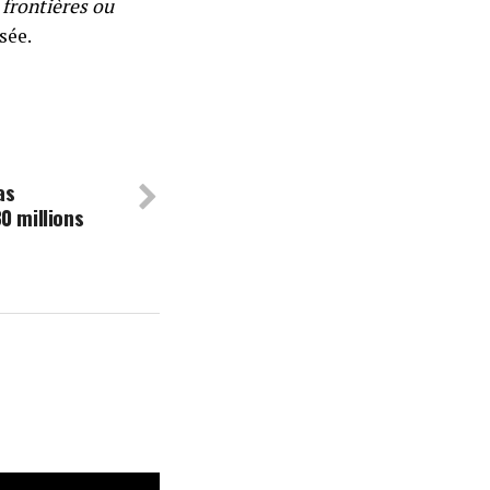
s frontières ou
sée.
as
0 millions