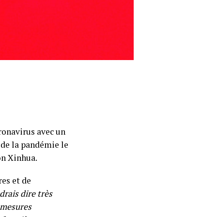
oronavirus avec un
t de la pandémie le
on Xinhua.
res et de
drais dire très
s mesures