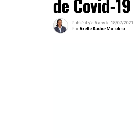
de Covid-19
Publié
il y'a 5 ans
le
18/07/2021
Par
Axelle Kadio-Morokro