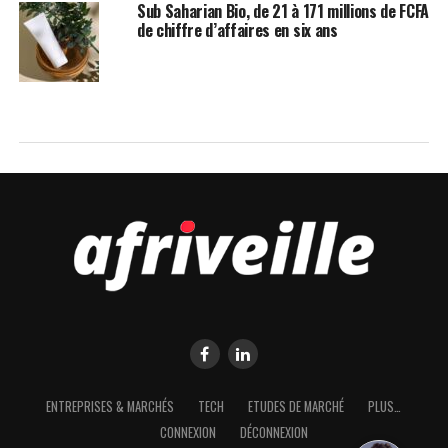
Sub Saharian Bio, de 21 à 171 millions de FCFA
de chiffre d’affaires en six ans
ENTREPRISES & MARCHÉS
TECH
ETUDES DE MARCHÉ
PLUS…
CONNEXION
DÉCONNEXION