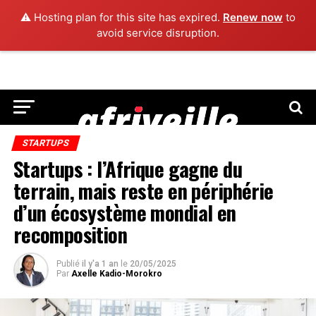
⚠️ Hosting plan for this site has expired.
Renew now
to
avoid service disruption.
STARTUPS
Startups : l’Afrique gagne du
terrain, mais reste en périphérie
d’un écosystème mondial en
recomposition
Publié
il y'a 1 an
le
20/05/2025
Par
Axelle Kadio-Morokro