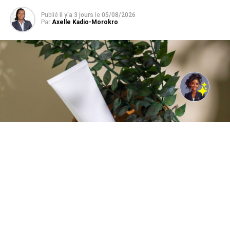
Publié
il y'a 3 jours
le
05/08/2026
Par
Axelle Kadio-Morokro
Photo de Andrzej Gdula: https://www.pexels.com/fr-fr/photo/feuilles-
bol-tube-nature-morte-11417936/