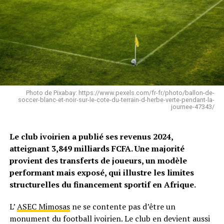
Photo de Pixabay: https://www.pexels.com/fr-fr/photo/ballon-de-
soccer-blanc-et-noir-sur-le-cote-du-terrain-d-herbe-verte-pendant-la-
journee-47343/
Le club ivoirien a publié ses revenus 2024,
atteignant 3,849 milliards FCFA. Une majorité
provient des transferts de joueurs, un modèle
performant mais exposé, qui illustre les limites
structurelles du financement sportif en Afrique.
L’
ASEC Mimosas
ne se contente pas d’être un
monument du football ivoirien. Le club en devient aussi