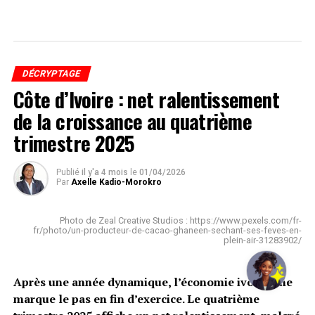
DÉCRYPTAGE
Côte d’Ivoire : net ralentissement
de la croissance au quatrième
trimestre 2025
Publié
il y'a 4 mois
le
01/04/2026
Par
Axelle Kadio-Morokro
Photo de Zeal Creative Studios : https://www.pexels.com/fr-
fr/photo/un-producteur-de-cacao-ghaneen-sechant-ses-feves-en-
plein-air-31283902/
Après une année dynamique, l’économie ivoirienne
marque le pas en fin d’exercice. Le quatrième