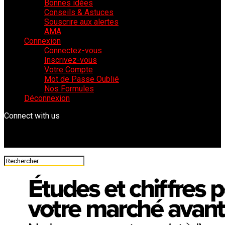
Bonnes idées
Conseils & Astuces
Souscrire aux alertes
AMA
Connexion
Connectez-vous
Inscrivez-vous
Votre Compte
Mot de Passe Oublié
Nos Formules
Déconnexion
Connect with us