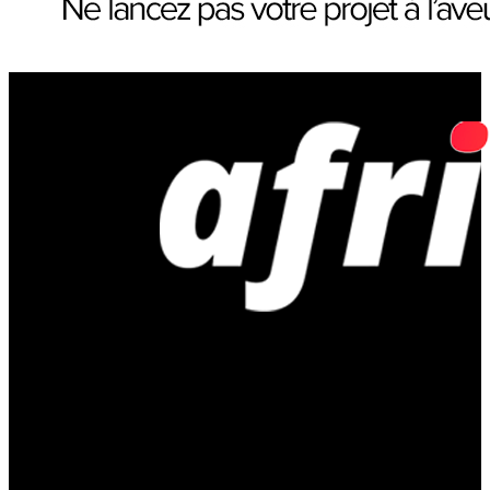
Afriveille | Actualités économiques,
business et innovations en Afrique
VerodCapital accueille Pacôme-H.D. Zahabi dans son équipe de