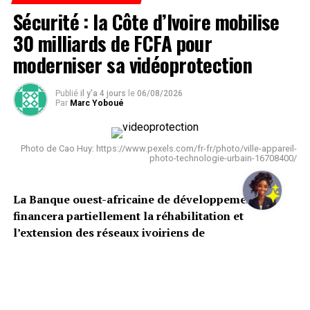
Sécurité : la Côte d’Ivoire mobilise
30 milliards de FCFA pour
moderniser sa vidéoprotection
Publié
il y'a 4 jours
le
06/08/2026
Par
Marc Yoboué
Photo de Cao Huy: https://www.pexels.com/fr-fr/photo/ville-appareil-
photo-technologie-urbain-16708400/
La Banque ouest-africaine de développement
financera partiellement la réhabilitation et
l’extension des réseaux ivoiriens de
vidéosurveillance et de communication. Le projet
doit également renforcer les capacités de détection
des menaces et la protection du cyberespace
national.