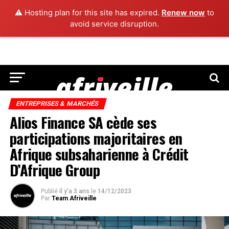
⚠️ Hosting plan for this site has expired.
Renew now
to
avoid service disruption.
ENTREPRISES & MARCHÉS
Alios Finance SA cède ses
participations majoritaires en
Afrique subsaharienne à Crédit
D’Afrique Group
Publié
il y'a 3 ans
le
14/12/2023
Par
Team Afriveille