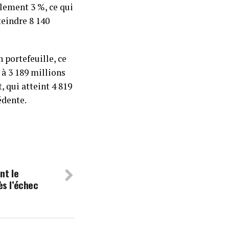
lement 3 %, ce qui
teindre 8 140
 portefeuille, ce
 à 3 189 millions
, qui atteint 4 819
édente.
nt le
ès l’échec