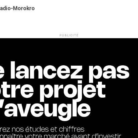
Kadio-Morokro
PUBLICITÉ