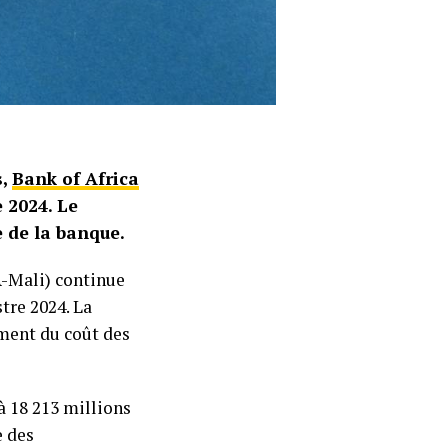
s,
Bank of Africa
 2024. Le
e de la banque.
-Mali) continue
tre 2024. La
ement du coût des
à 18 213 millions
e des