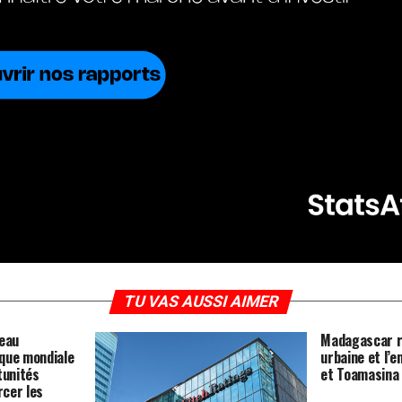
TU VAS AUSSI AIMER
veau
Madagascar re
que mondiale
urbaine et l’e
tunités
et Toamasina
cer les