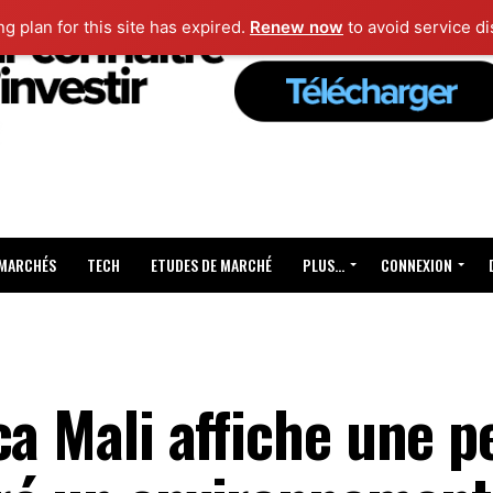
ng plan for this site has expired.
Renew now
to avoid service di
 MARCHÉS
TECH
ETUDES DE MARCHÉ
PLUS…
CONNEXION
ca Mali affiche une 