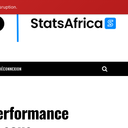
sruption.
DÉCONNEXION
performance