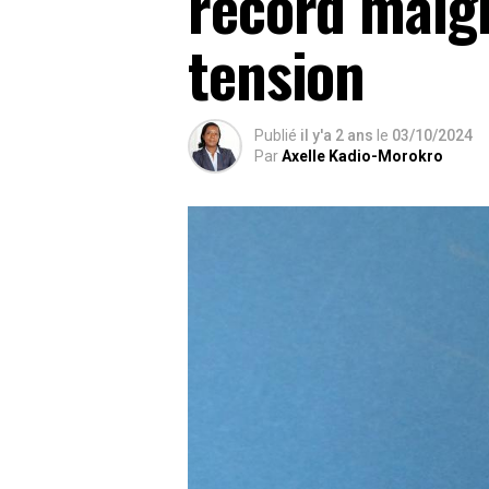
record malg
tension
Publié
il y'a 2 ans
le
03/10/2024
Par
Axelle Kadio-Morokro