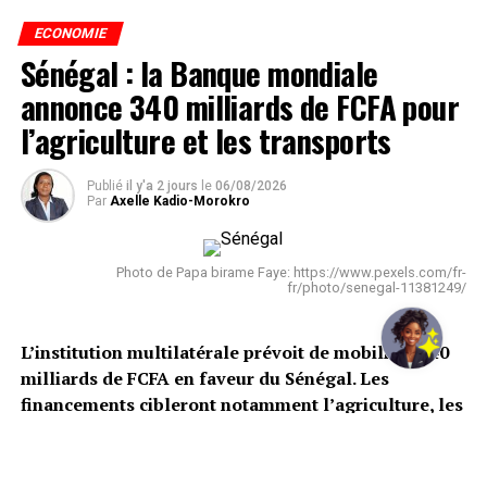
ECONOMIE
Sénégal : la Banque mondiale
annonce 340 milliards de FCFA pour
l’agriculture et les transports
Publié
il y'a 2 jours
le
06/08/2026
Par
Axelle Kadio-Morokro
Photo de Papa birame Faye: https://www.pexels.com/fr-
fr/photo/senegal-11381249/
L’institution multilatérale prévoit de mobiliser 340
milliards de FCFA en faveur du Sénégal. Les
financements cibleront notamment l’agriculture, les
infrastructures de transport et les programmes
destinés aux jeunes et aux femmes.