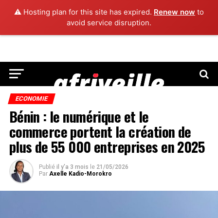
⚠️ Hosting plan for this site has expired.
Renew now
to
avoid service disruption.
ECONOMIE
Bénin : le numérique et le
commerce portent la création de
plus de 55 000 entreprises en 2025
Publié
il y'a 3 mois
le
21/05/2026
Par
Axelle Kadio-Morokro