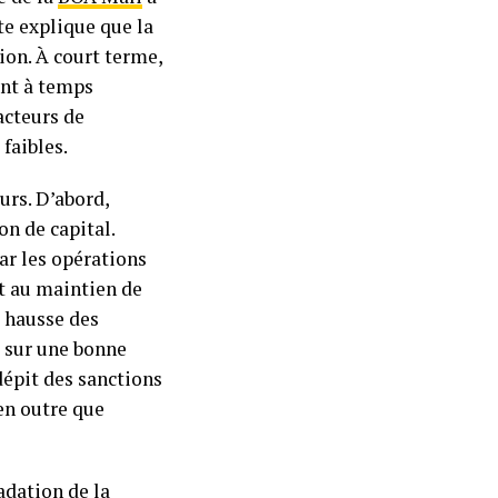
ote explique que la
ion. À court terme,
ent à temps
acteurs de
 faibles.
urs. D’abord,
n de capital.
ar les opérations
nt au maintien de
a hausse des
t sur une bonne
dépit des sanctions
en outre que
adation de la