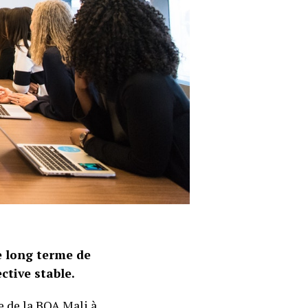
e long terme de
ctive stable.
e de la
BOA Mali
à