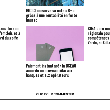
BICICI conserve sa note « B+ »
grâce à une rentabilité en forte
hausse
tensifie son
SIRA : une nou
’emplois et à
régionale pou
ord du golfe
compétences e
Verde, en Côte
Paiement instantané : la BCEAO
accorde un nouveau délai aux
banques et aux opérateurs
CLIC POUR COMMENTER