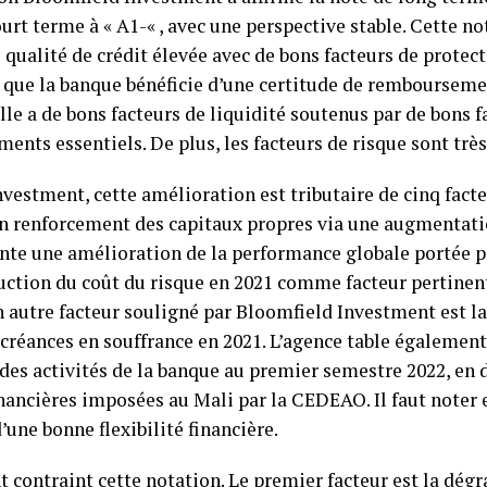
court terme à « A1-« , avec une perspective stable. Cette n
qualité de crédit élevée avec de bons facteurs de protect
e que la banque bénéficie d’une certitude de remboursem
lle a de bons facteurs de liquidité soutenus par de bons f
ents essentiels. De plus, les facteurs de risque sont très
vestment, cette amélioration est tributaire de cinq facte
n renforcement des capitaux propres via une augmentatio
ente une amélioration de la performance globale portée p
éduction du coût du risque en 2021 comme facteur pertine
un autre facteur souligné par Bloomfield Investment est l
créances en souffrance en 2021. L’agence table égalemen
 des activités de la banque au premier semestre 2022, en 
ancières imposées au Mali par la CEDEAO. Il faut noter 
d’une bonne flexibilité financière.
t contraint cette notation. Le premier facteur est la dégr