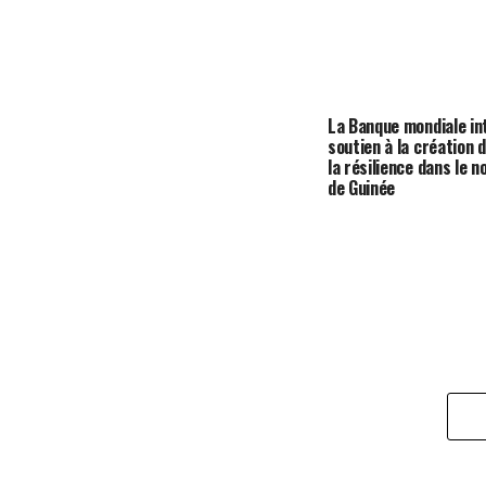
La Banque mondiale in
soutien à la création d
la résilience dans le n
de Guinée