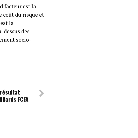
d facteur est la
e coût du risque et
est la
u-dessus des
nnement socio-
 résultat
illiards FCFA