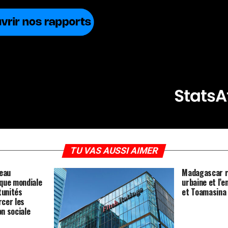
TU VAS AUSSI AIMER
veau
Madagascar re
que mondiale
urbaine et l’e
tunités
et Toamasina
cer les
n sociale