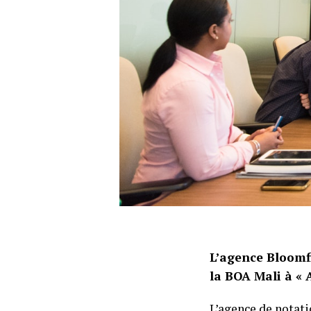
L’agence Bloomf
la BOA Mali à « A
L’agence de notati