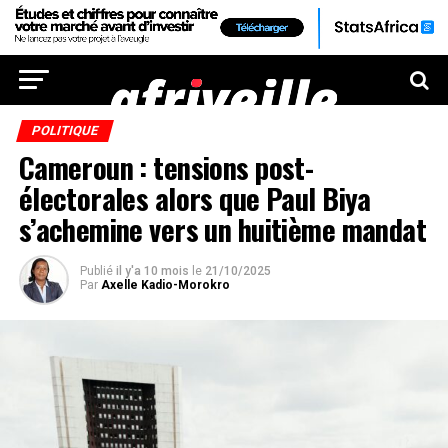
POLITIQUE
Cameroun : tensions post-
électorales alors que Paul Biya
s’achemine vers un huitième mandat
Publié
il y'a 10 mois
le
21/10/2025
Par
Axelle Kadio-Morokro