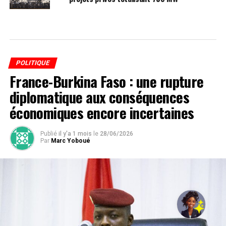
POLITIQUE
France-Burkina Faso : une rupture
diplomatique aux conséquences
économiques encore incertaines
Publié
il y'a 1 mois
le
28/06/2026
Par
Marc Yoboué