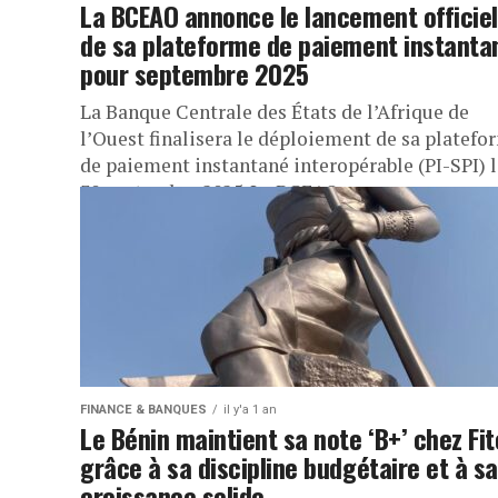
La BCEAO annonce le lancement officiel
de sa plateforme de paiement instanta
pour septembre 2025
La Banque Centrale des États de l’Afrique de
l’Ouest finalisera le déploiement de sa platefo
de paiement instantané interopérable (PI-SPI) l
30 septembre 2025. La BCEAO...
FINANCE & BANQUES
il y'a 1 an
Le Bénin maintient sa note ‘B+’ chez Fi
grâce à sa discipline budgétaire et à sa
croissance solide