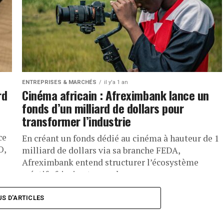
ENTREPRISES & MARCHÉS
il y'a 1 an
rd
Cinéma africain : Afreximbank lance un
fonds d’un milliard de dollars pour
transformer l’industrie
ce
En créant un fonds dédié au cinéma à hauteur de 1
O,
milliard de dollars via sa branche FEDA,
Afreximbank entend structurer l’écosystème
créatif africain et propulser...
US D'ARTICLES