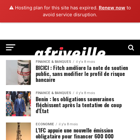
⚠️ Hosting plan for this site has expired.
Renew now
to
avoid service disruption.
FINANCE & BANQUES
il y'a 8 mois
BICICI : Fitch améliore la note de soutien
public, sans modifier le profil de risque
bancaire
FINANCE & BANQUES
il y'a 8 mois
Benin : les obligations souveraines
fléchissent après la tentative de coup
d’État
ECONOMIE
il y'a 8 mois
L’IFC appuie une nouvelle émission
obligataire pour financer 600 000