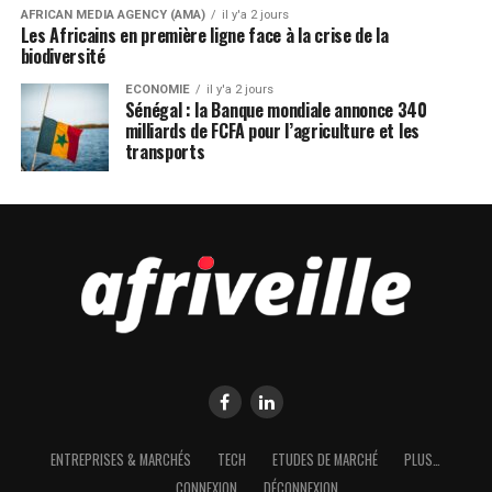
AFRICAN MEDIA AGENCY (AMA)
il y'a 2 jours
Les Africains en première ligne face à la crise de la
biodiversité
ECONOMIE
il y'a 2 jours
Sénégal : la Banque mondiale annonce 340
milliards de FCFA pour l’agriculture et les
transports
ENTREPRISES & MARCHÉS
TECH
ETUDES DE MARCHÉ
PLUS…
CONNEXION
DÉCONNEXION