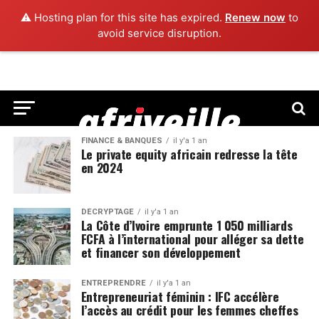
⚠️ Hosting plan for this site has expired.
Renew now
to
avoid service disruption.
FINANCE & BANQUES
il y'a 1 an
Le private equity africain redresse la tête
en 2024
DÉCRYPTAGE
il y'a 1 an
La Côte d’Ivoire emprunte 1 050 milliards
FCFA à l’international pour alléger sa dette
et financer son développement
ENTREPRENDRE
il y'a 1 an
Entrepreneuriat féminin : IFC accélère
l’accès au crédit pour les femmes cheffes