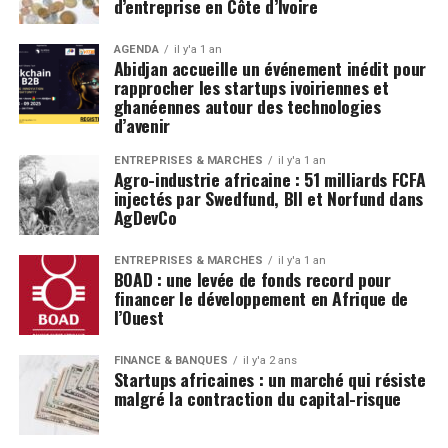
d’entreprise en Côte d’Ivoire
AGENDA
il y'a 1 an
Abidjan accueille un événement inédit pour
rapprocher les startups ivoiriennes et
ghanéennes autour des technologies
d’avenir
ENTREPRISES & MARCHÉS
il y'a 1 an
Agro-industrie africaine : 51 milliards FCFA
injectés par Swedfund, BII et Norfund dans
AgDevCo
ENTREPRISES & MARCHÉS
il y'a 1 an
BOAD : une levée de fonds record pour
financer le développement en Afrique de
l’Ouest
FINANCE & BANQUES
il y'a 2 ans
Startups africaines : un marché qui résiste
malgré la contraction du capital-risque