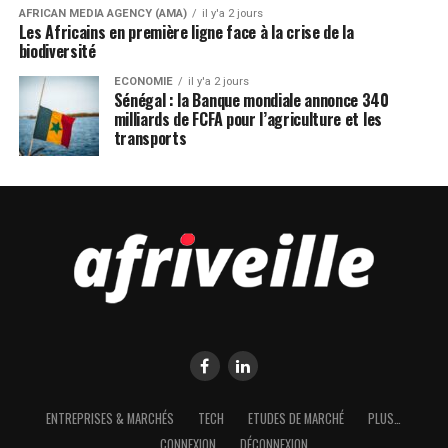
AFRICAN MEDIA AGENCY (AMA)
il y'a 2 jours
Les Africains en première ligne face à la crise de la
biodiversité
ECONOMIE
il y'a 2 jours
Sénégal : la Banque mondiale annonce 340
milliards de FCFA pour l’agriculture et les
transports
ENTREPRISES & MARCHÉS
TECH
ETUDES DE MARCHÉ
PLUS…
CONNEXION
DÉCONNEXION