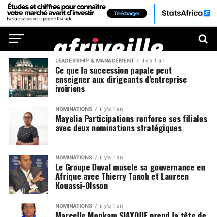
LEADERSHIP & MANAGEMENT
il y'a 1 an
Ce que la succession papale peut
enseigner aux dirigeants d’entreprise
ivoiriens
NOMINATIONS
il y'a 1 an
Mayelia Participations renforce ses filiales
avec deux nominations stratégiques
NOMINATIONS
il y'a 1 an
Le Groupe Duval muscle sa gouvernance en
Afrique avec Thierry Tanoh et Laureen
Kouassi-Olsson
NOMINATIONS
il y'a 1 an
Marcelle Monkam SIAYOJIE prend la tête de