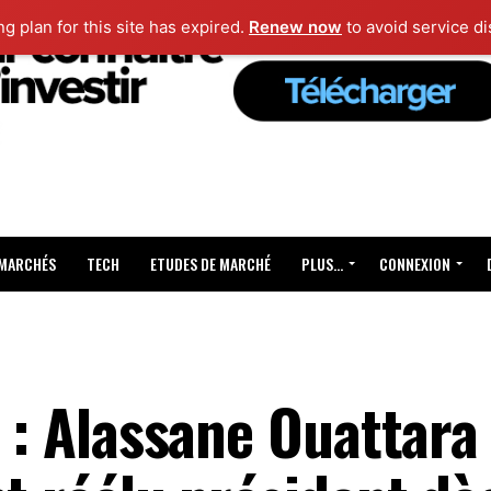
ng plan for this site has expired.
Renew now
to avoid service di
 MARCHÉS
TECH
ETUDES DE MARCHÉ
PLUS…
CONNEXION
e : Alassane Ouattara