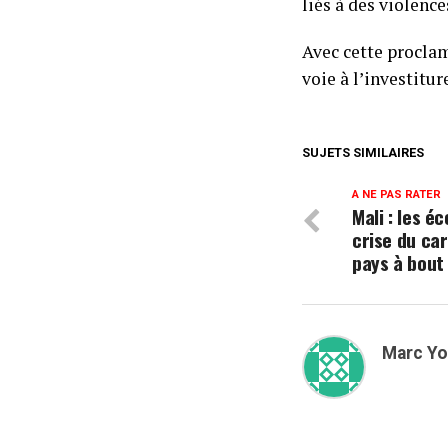
liés à des violence
Avec cette proclam
voie à l’investitur
SUJETS SIMILAIRES
A NE PAS RATER
Mali : les é
crise du ca
pays à bout
Marc Y