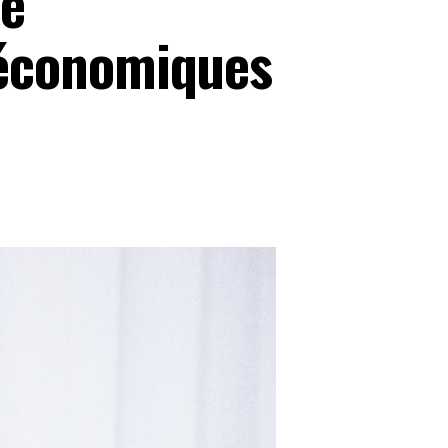
re
 économiques