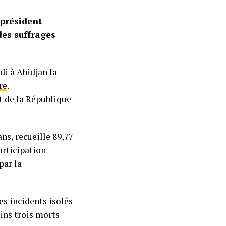
 président
des suffrages
i à Abidjan la
re
.
t de la République
ans, recueille 89,77
articipation
par la
es incidents isolés
oins trois morts