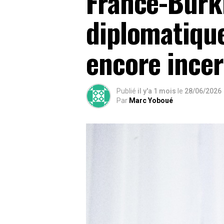
France-Burki
diplomatiqu
encore incer
Publié
il y'a 1 mois
le
28/06/2026
Par
Marc Yoboué