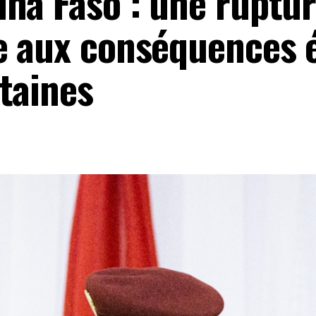
na Faso : une ruptu
e aux conséquences
taines