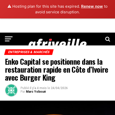
⚠️ Hosting plan for this site has expired.
Renew now
to
avoid service disruption.
ENTREPRISES & MARCHÉS
Enko Capital se positionne dans la
restauration rapide en Côte d’Ivoire
avec Burger King
Publié
il y'a 4 mois
le
24/04/2026
Par
Marc Yoboué