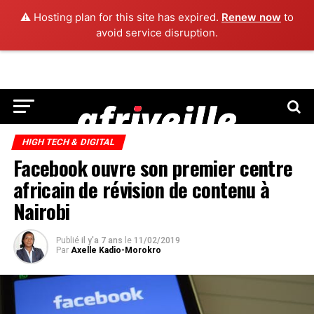
⚠️ Hosting plan for this site has expired.
Renew now
to
avoid service disruption.
HIGH TECH & DIGITAL
Facebook ouvre son premier centre
africain de révision de contenu à
Nairobi
Publié
il y'a 7 ans
le
11/02/2019
Par
Axelle Kadio-Morokro