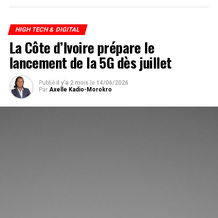
HIGH TECH & DIGITAL
La Côte d’Ivoire prépare le
lancement de la 5G dès juillet
Publié
il y'a 2 mois
le
14/06/2026
Par
Axelle Kadio-Morokro