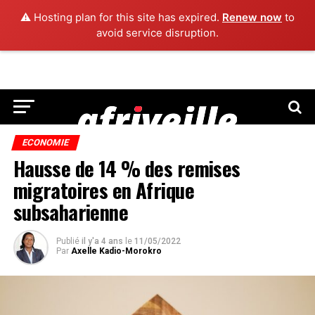
⚠️ Hosting plan for this site has expired.
Renew now
to
avoid service disruption.
ECONOMIE
Hausse de 14 % des remises
migratoires en Afrique
subsaharienne
Publié
il y'a 4 ans
le
11/05/2022
Par
Axelle Kadio-Morokro