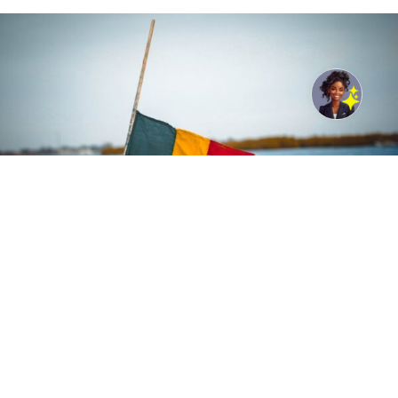
Photo de Papa birame Faye: https://www.pexels.com/fr-
fr/photo/senegal-11381249/
L’institution multilatérale prévoit de mobiliser 340
milliards de FCFA en faveur du Sénégal. Les