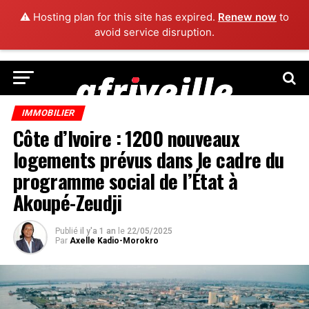
⚠️ Hosting plan for this site has expired.
Renew now
to
avoid service disruption.
IMMOBILIER
Côte d’Ivoire : 1200 nouveaux
logements prévus dans le cadre du
programme social de l’État à
Akoupé-Zeudji
Publié
il y'a 1 an
le
22/05/2025
Par
Axelle Kadio-Morokro