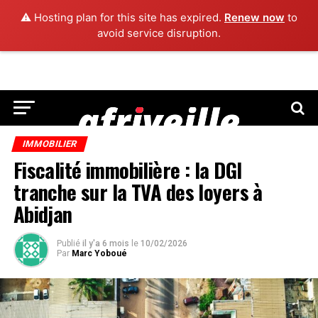
⚠️ Hosting plan for this site has expired.
Renew now
to
avoid service disruption.
IMMOBILIER
Fiscalité immobilière : la DGI
tranche sur la TVA des loyers à
Abidjan
Publié
il y'a 6 mois
le
10/02/2026
Par
Marc Yoboué