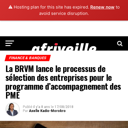
⚠️ Hosting plan for this site has expired.
Renew now
to
avoid service disruption.
FINANCE & BANQUES
La BRVM lance le processus de
sélection des entreprises pour le
programme d’accompagnement des
PME
Publié
il y'a 8 ans
le
17/08/2018
Par
Axelle Kadio-Morokro